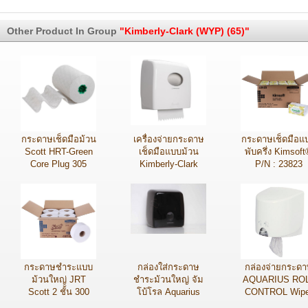
Other Product In Group
"Kimberly-Clark (WYP) (65)"
กระดาษเช็ดมือม้วน
เครื่องจ่ายกระดาษ
กระดาษเช็ดมือแ
Scott HRT-Green
เช็ดมือแบบม้วน
พับครึ่ง Kimsof
Core Plug 305
Kimberly-Clark
P/N : 23823
เมตร P/N : 86222
Professional
Aquarius P/N :
7375
กระดาษชำระแบบ
กล่องใส่กระดาษ
กล่องจ่ายกระดา
ม้วนใหญ่ JRT
ชำระม้วนใหญ่ จัม
AQUARIUS RO
Scott 2 ชั้น 300
โบ้โรล Aquarius
CONTROL Wipe
เมตร P/N : 03712
P/N : 70270
P/N : 70180