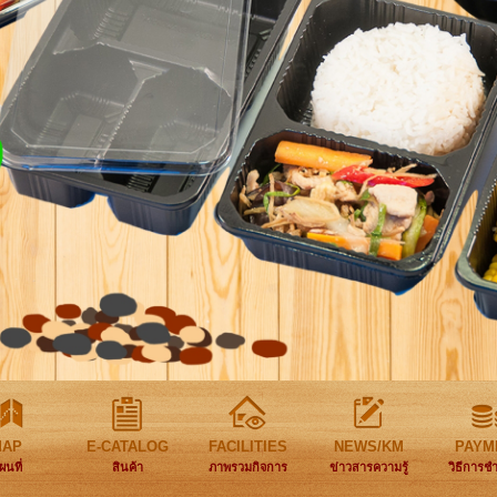
MAP
E-CATALOG
FACILITIES
NEWS/KM
PAYM
ผนที่
สินค้า
ภาพรวมกิจการ
ข่าวสารความรู้
วิธีการช