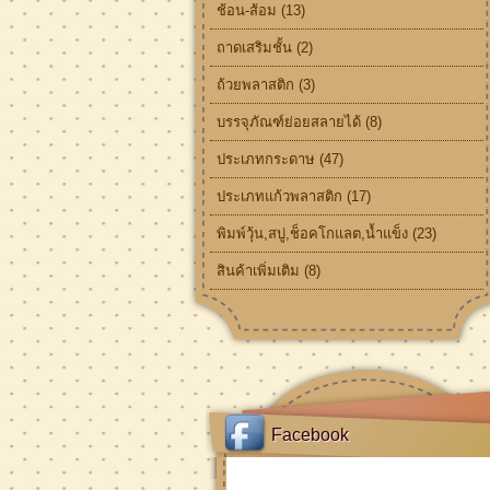
ช้อน-ส้อม (13)
ถาดเสริมชั้น (2)
ถ้วยพลาสติก (3)
บรรจุภัณฑ์ย่อยสลายได้ (8)
ประเภทกระดาษ (47)
ประเภทแก้วพลาสติก (17)
พิมพ์วุ้น,สบู่,ช็อคโกแลต,น้ำแข็ง (23)
สินค้าเพิ่มเติม (8)
Facebook