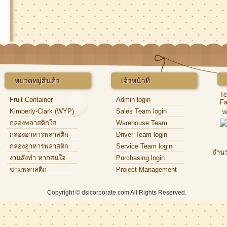
หมวดหมู่สินค้า
เจ้าหน้าที่
Te
Fruit Container
Admin login
Fa
Kimberly-Clark (WYP)
Sales Team login
w
กล่องพลาสติกใส
Warehouse Team
login
กล่องอาหารพลาสติก
Driver Team login
กล่องอาหารพลาสติก
Service Team login
จำนว
แบบแข็ง
งานสั่งทำ หากสนใจ
Purchasing login
กรุณาติดต่อเจ้าหน้าที่
ชามพลาสติก
Project Management
login
Copyright © dsicorporate.com All Rights Reserved.