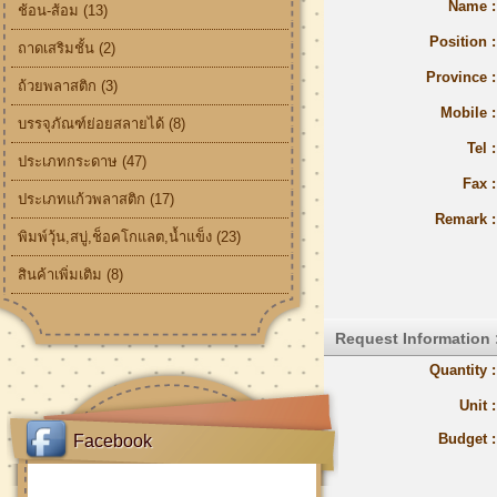
Name :
ช้อน-ส้อม (13)
Position :
ถาดเสริมชั้น (2)
Province :
ถ้วยพลาสติก (3)
Mobile :
บรรจุภัณฑ์ย่อยสลายได้ (8)
Tel :
ประเภทกระดาษ (47)
Fax :
ประเภทแก้วพลาสติก (17)
Remark :
พิมพ์วุ้น,สบู่,ช็อคโกแลต,น้ำแข็ง (23)
สินค้าเพิ่มเติม (8)
Request Information 
Quantity :
Unit :
Budget :
Facebook