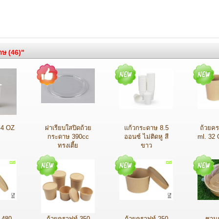
ษ (46)"
 4 OZ
ฝาเรียบใสปิดถ้วย
แก้วกระดาษ 8.5
ถ้วยคร
กระดาษ 390cc
ออนซ์ ไม่ติดหู สี
ml. 32
ทรงเตี้ย
ขาว
 480
ถ้วยคราฟท์ 350
ถ้วยคราฟท์ 250
ชาม