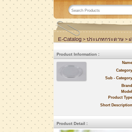
E-Catalog
ประเภทกระดาษ
>
> ฝ
Product Information :
Name
Category
Sub - Category
Brand
Model
Product Type
Short Description
Product Detail :