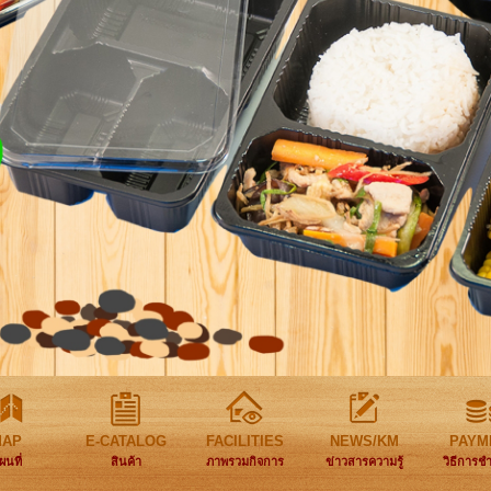
MAP
E-CATALOG
FACILITIES
NEWS/KM
PAYM
ผนที่
สินค้า
ภาพรวมกิจการ
ข่าวสารความรู้
วิธีการช