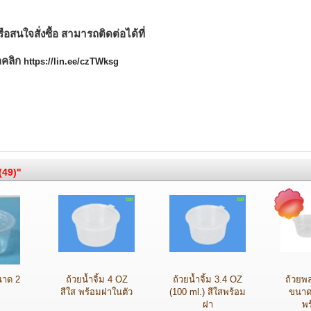
อสนใจสั่งซื้อ สามารถติดต่อได้ที่
อคลิก
https://lin.ee/czTWksg
(49)"
นาด 2
ถ้วยน้ำจิ้ม 4 OZ
ถ้วยน้ำจิ้ม 3.4 OZ
ถ้วยพล
สีใส พร้อมฝาในตัว
(100 ml.) สีใสพร้อม
ขนาด
ฝา
พ