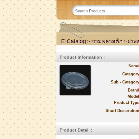
E-Catalog
ชามพลาสติก
>
> ฝาพล
Product Information :
Name
Category
Sub - Category
Brand
Model
Product Type
Short Description
Product Detail :