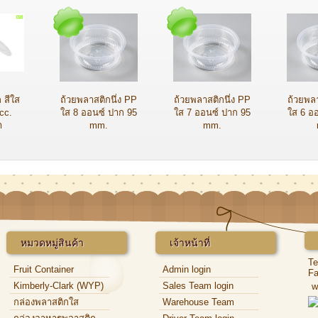
 สีใส
ถ้วยพลาสติกนึ่ง PP
ถ้วยพลาสติกนึ่ง PP
ถ้วยพลา
cc.
ใส 8 ออนซ์ ปาก 95
ใส 7 ออนซ์ ปาก 95
ใส 6 อ
า
mm.
mm.
หมวดหมู่สินค้า
เจ้าหน้าที่
Te
Fruit Container
Admin login
Fa
Kimberly-Clark (WYP)
Sales Team login
w
กล่องพลาสติกใส
Warehouse Team
login