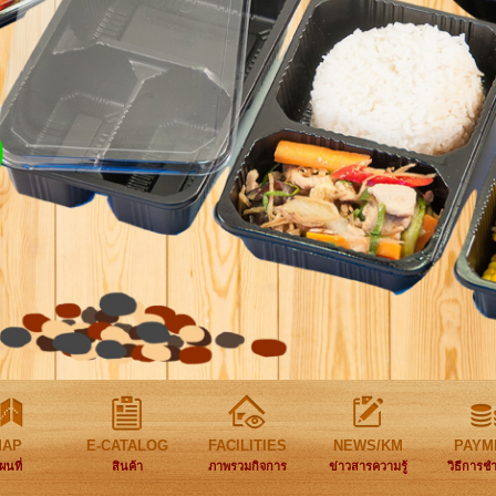
MAP
E-CATALOG
FACILITIES
NEWS/KM
PAYM
ผนที่
สินค้า
ภาพรวมกิจการ
ข่าวสารความรู้
วิธีการช